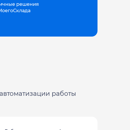
личные решения
МоегоСклада
автоматизации работы