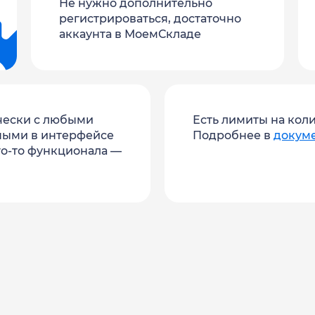
Не нужно дополнительно
регистрироваться, достаточно
аккаунта в МоемСкладе
чески с любыми
Есть лимиты на кол
ными в интерфейсе
Подробнее в
докум
ого‑то функционала —