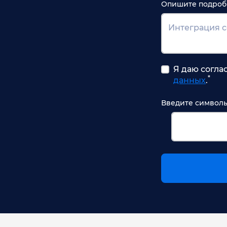
Опишите подробн
Я даю согла
*
данных
.
Введите символы